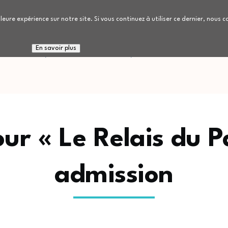
leure expérience sur notre site. Si vous continuez à utiliser ce dernier, nous 
 connaitre
Nous rejoindre
Patients / Réside
En savoir plus
our « Le Relais du P
admission