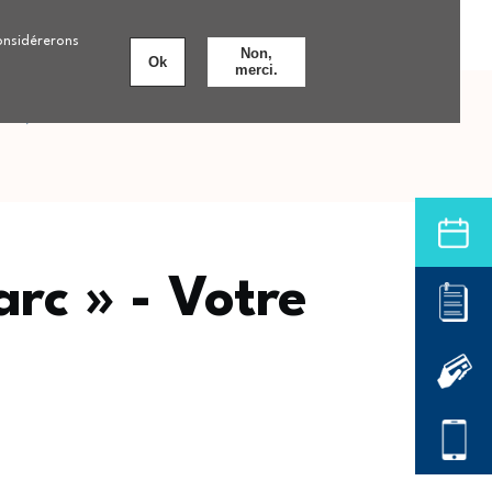
Personnes âgées
Nos formations
8 établissements
considérerons
Non,
Ok
merci.
nts
Offre de soins hospitalière
arc » - Votre