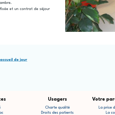
chambre.
ixée et un contrat de séjour
ccueil de jour
tes
Usagers
Votre par
i
Charte qualité
La prise 
ac
Droits des patients
La co