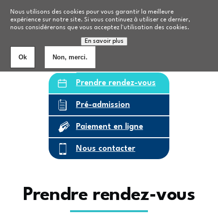
Aller au contenu principal
Nos formations
Nous utilisons des cookies pour vous garantir la meilleure
expérience sur notre site. Si vous continuez à utiliser ce dernier,
nous considérerons que vous acceptez l'utilisation des cookies.
Personnes âgées
8
établissements
En savoir plus
Ok
Non, merci.
Prendre rendez-vous
Pré-admission
Paiement en ligne
Nous contacter
Prendre rendez-vous