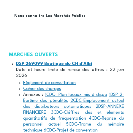
Nous connaitre
Les Marchés Publics
Fil
d'Ariane
MARCHES OUVERTS
DSP 269099 Boutique du CH d'Albi
Date et heure limite de remise des offres : 22 juin
2026
Réglement de consultation
Cahier des charges
Annexes :
1CDC- Plan locaux mis à dispo
1DSP 2-
Barême des pénalités
2CDC-Emplacement actuel
des distributeurs automatiques
2DSP-ANNEXE
FINANCIERE
3CDC-Chiffres clés et élements
quantitatifs de fréquentation
4CDC-Reprise du
personnel actuel
5CDC-Trame du mémoire
technique
6CDC-Projet de convention