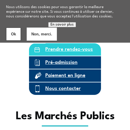
Aller au contenu principal
Nos formations
Nous utilisons des cookies pour vous garantir la meilleure
expérience sur notre site. Si vous continuez à utiliser ce dernier,
nous considérerons que vous acceptez l'utilisation des cookies.
Personnes âgées
8
établissements
En savoir plus
Ok
Non, merci.
Prendre rendez-vous
Pré-admission
Paiement en ligne
Nous contacter
Les Marchés Publics