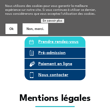
Aller au contenu principal
Nos formations
Nous utilisons des cookies pour vous garantir la meilleure
expérience sur notre site. Si vous continuez à utiliser ce dernier,
nous considérerons que vous acceptez l'utilisation des cookies.
Personnes âgées
8
établissements
En savoir plus
Ok
Non, merci.
Prendre rendez-vous
Pré-admission
Paiement en ligne
Nous contacter
Mentions légales