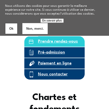
Aller au contenu principal
Nos formations
Nous utilisons des cookies pour vous garantir la meilleure
expérience sur notre site. Si vous continuez à utiliser ce dernier,
nous considérerons que vous acceptez l'utilisation des cookies.
Personnes âgées
8
établissements
En savoir plus
Ok
Non, merci.
Prendre rendez-vous
Pré-admission
Paiement en ligne
Nous contacter
Chartes et