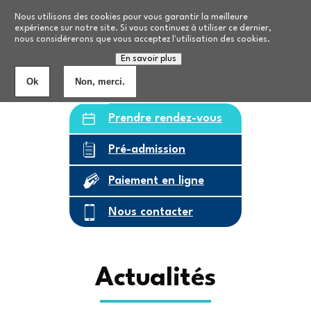
Aller au contenu principal
Nos formations
Nous utilisons des cookies pour vous garantir la meilleure
expérience sur notre site. Si vous continuez à utiliser ce dernier,
nous considérerons que vous acceptez l'utilisation des cookies.
Personnes âgées
8
établissements
En savoir plus
Ok
Non, merci.
Prendre rendez-vous
Pré-admission
Paiement en ligne
Nous contacter
Actualités