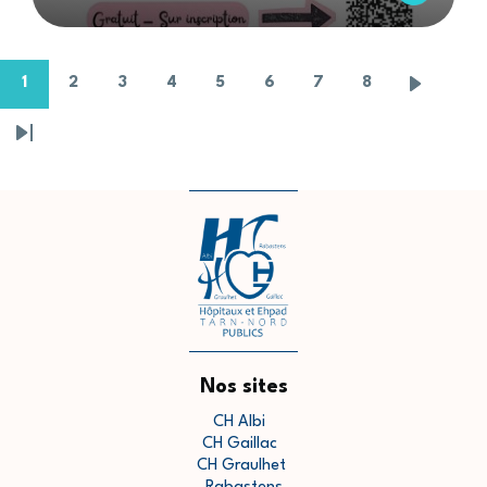
1
2
3
4
5
6
7
8
Pagination
Page
Page
Page
Page
Page
Page
Page
Page
Page
suivante
Dernière
page
Nos sites
CH Albi
CH Gaillac
CH Graulhet