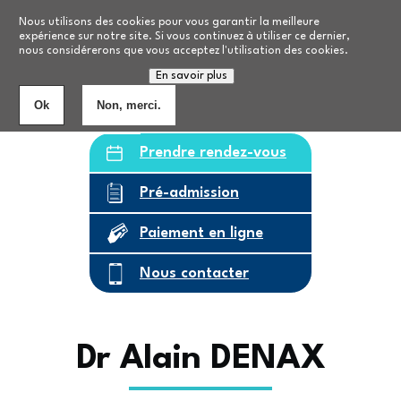
Aller au contenu principal
Nos formations
Nous utilisons des cookies pour vous garantir la meilleure
expérience sur notre site. Si vous continuez à utiliser ce dernier,
nous considérerons que vous acceptez l'utilisation des cookies.
Personnes âgées
8
établissements
En savoir plus
Ok
Non, merci.
Prendre rendez-vous
Pré-admission
Paiement en ligne
Nous contacter
Dr Alain DENAX