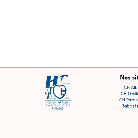
Nos si
CH Alb
CH Gaill
CH Graul
Rabast