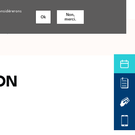
Personnes âgées
Nos formations
8 établissements
considérerons
Non,
Ok
merci.
nts
Offre de soins hospitalière
DON