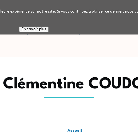
leure expérience sur notre site. Si vous continuez à utiliser ce dernier, nous 
 connaitre
Nous rejoindre
Patients / Réside
En savoir plus
 Clémentine COU
Accueil