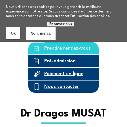
Aller au contenu principal
Nos formations
Nous utilisons des cookies pour vous garantir la meilleure
expérience sur notre site. Si vous continuez à utiliser ce dernier,
nous considérerons que vous acceptez l'utilisation des cookies.
Personnes âgées
8
établissements
En savoir plus
Ok
Non, merci.
Prendre rendez-vous
Pré-admission
Paiement en ligne
Nous contacter
Dr Dragos MUSAT