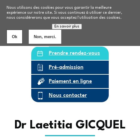
Aller au contenu principal
Nos formations
Nous utilisons des cookies pour vous garantir la meilleure
expérience sur notre site. Si vous continuez à utiliser ce dernier,
nous considérerons que vous acceptez l'utilisation des cookies.
Personnes âgées
8
établissements
En savoir plus
Ok
Non, merci.
Prendre rendez-vous
Pré-admission
Paiement en ligne
Nous contacter
Dr Laetitia GICQUEL