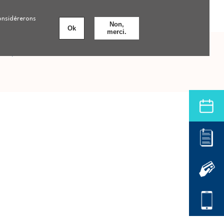
Personnes âgées
Nos formations
8 établissements
considérerons
Non,
Ok
merci.
nts
Offre de soins hospitalière