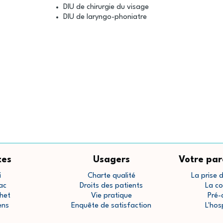
DIU de chirurgie du visage
DIU de laryngo-phoniatre
tes
Usagers
Votre par
i
Charte qualité
La prise 
ac
Droits des patients
La co
het
Vie pratique
Pré-
ens
Enquête de satisfaction
L'hos