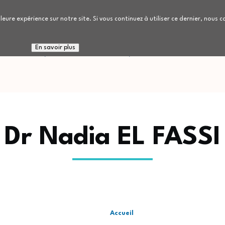
leure expérience sur notre site. Si vous continuez à utiliser ce dernier, nous 
 connaitre
Nous rejoindre
Patients / Réside
En savoir plus
Dr Nadia EL FASSI
Accueil