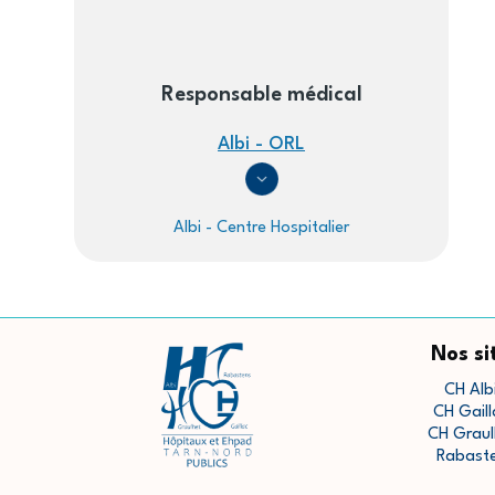
Responsable médical
Albi - ORL
Albi - Centre Hospitalier
Nos si
CH Alb
CH Gaill
CH Graul
Rabast