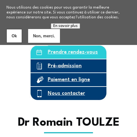
Aller au contenu principal
Nos formations
Nous utilisons des cookies pour vous garantir la meilleure
expérience sur notre site. Si vous continuez à utiliser ce dernier,
nous considérerons que vous acceptez l'utilisation des cookies.
Personnes âgées
8
établissements
En savoir plus
Ok
Non, merci.
Prendre rendez-vous
Pré-admission
Paiement en ligne
Nous contacter
Dr Romain TOULZE