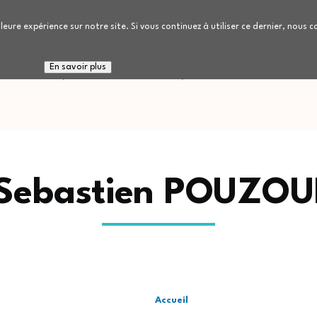
leure expérience sur notre site. Si vous continuez à utiliser ce dernier, nous 
 connaitre
Nous rejoindre
Patients / Réside
En savoir plus
 Sebastien POUZOU
Accueil