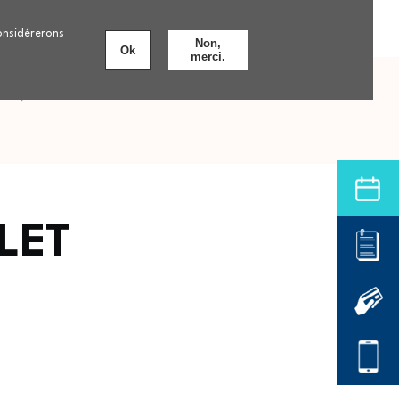
Personnes âgées
Nos formations
8 établissements
considérerons
Non,
Ok
merci.
nts
Offre de soins hospitalière
LET