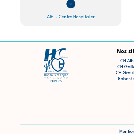
Albi - Centre Hospitalier
Nos si
CH Alb
CH Gaill
CH Graul
Rabast
Mentio