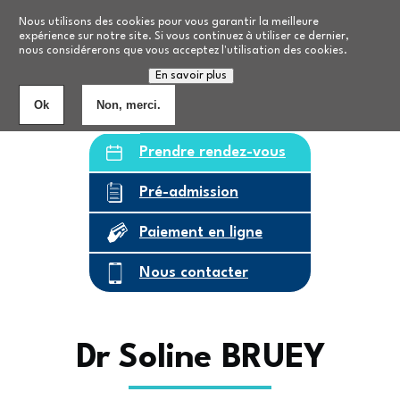
Aller au contenu principal
Nos formations
Nous utilisons des cookies pour vous garantir la meilleure
expérience sur notre site. Si vous continuez à utiliser ce dernier,
nous considérerons que vous acceptez l'utilisation des cookies.
Personnes âgées
8
établissements
En savoir plus
Ok
Non, merci.
Prendre rendez-vous
Pré-admission
Paiement en ligne
Nous contacter
Dr Soline BRUEY