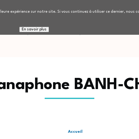
leure expérience sur notre site. Si vous continuez à utiliser ce dernier, nous 
 connaitre
Nous rejoindre
Patients / Réside
En savoir plus
hanaphone BANH-
Accueil