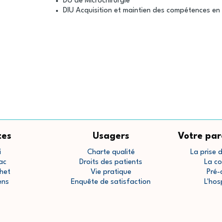
DU de Microchirurgie
DIU Acquisition et maintien des compétences en
tes
Usagers
Votre par
i
Charte qualité
La prise 
ac
Droits des patients
La co
het
Vie pratique
Pré-
ens
Enquête de satisfaction
L'hos