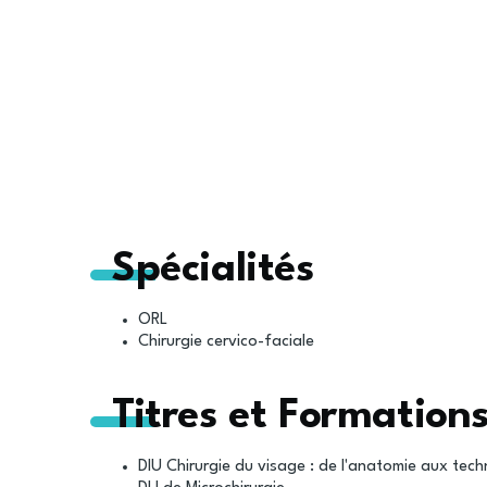
Spécialités
ORL
Chirurgie cervico-faciale
Titres et Formation
DIU Chirurgie du visage : de l'anatomie aux tech