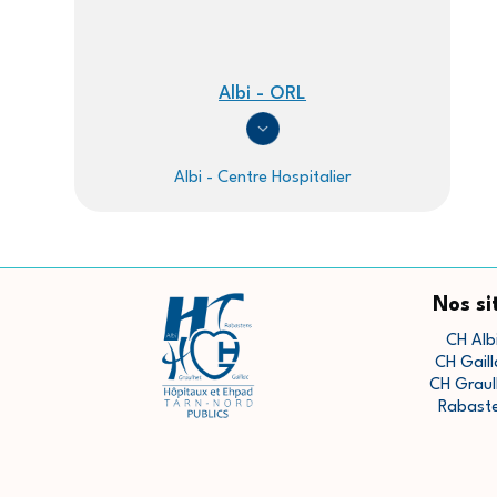
Albi - ORL
Albi - Centre Hospitalier
Nos si
CH Alb
CH Gaill
CH Graul
Rabast