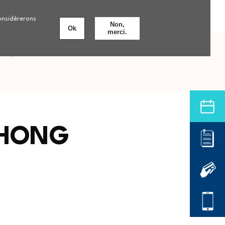
Personnes âgées
Nos formations
8 établissements
considérerons
Non,
Ok
merci.
nts
Offre de soins hospitalière
CHONG