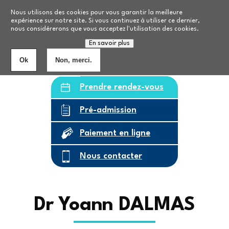
Aller au contenu principal
Nos formations
Nous utilisons des cookies pour vous garantir la meilleure
expérience sur notre site. Si vous continuez à utiliser ce dernier,
nous considérerons que vous acceptez l'utilisation des cookies.
Personnes âgées
8
établissements
En savoir plus
Ok
Non, merci.
Prendre rendez-vous
Pré-admission
Paiement en ligne
Nous contacter
Dr Yoann DALMAS