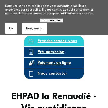
Aller au contenu principal
Nos formations
Nous utilisons des cookies pour vous garantir la meilleure
expérience sur notre site. Si vous continuez à utiliser ce dernier,
nous considérerons que vous acceptez l'utilisation des cookies.
Personnes âgées
8
établissements
En savoir plus
Ok
Non, merci.
Prendre rendez-vous
Pré-admission
Paiement en ligne
Nous contacter
EHPAD la Renaudié -