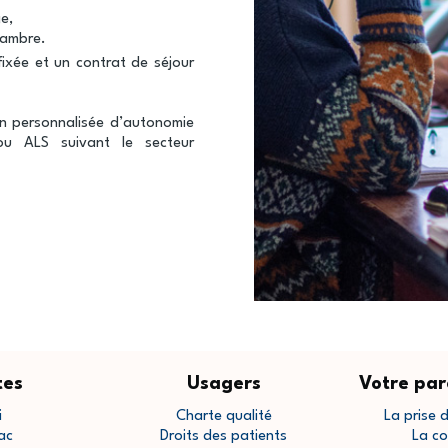
ge,
chambre.
ixée et un contrat de séjour
tion personnalisée d’autonomie
ou ALS suivant le secteur
tes
Usagers
Votre par
i
Charte qualité
La prise 
ac
Droits des patients
La co