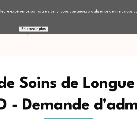
leure expérience sur notre site. Si vous continuez à utiliser ce dernier, nous 
 connaitre
Nous rejoindre
Patients / Réside
En savoir plus
 de Soins de Longu
 - Demande d'adm