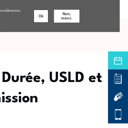
Personnes âgées
Nos formations
8 établissements
considérerons
Non,
Ok
merci.
nts
Offre de soins hospitalière
e Durée, USLD et
ission