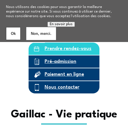
Aller au contenu principal
Nos formations
Nous utilisons des cookies pour vous garantir la meilleure
expérience sur notre site. Si vous continuez à utiliser ce dernier,
nous considérerons que vous acceptez l'utilisation des cookies.
Personnes âgées
8
établissements
En savoir plus
Ok
Non, merci.
Prendre rendez-vous
Pré-admission
Paiement en ligne
Nous contacter
Gaillac - Vie pratique