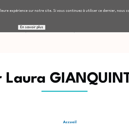
leure expérience sur notre site. Si vous continuez à utiliser ce dernier, nous 
 connaitre
Nous rejoindre
Patients / Réside
En savoir plus
r Laura GIANQUIN
Accueil