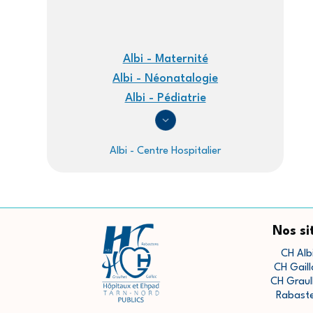
Albi - Maternité
Albi - Néonatalogie
Albi - Pédiatrie
Albi - Centre Hospitalier
Nos si
CH Alb
CH Gaill
CH Graul
Rabast