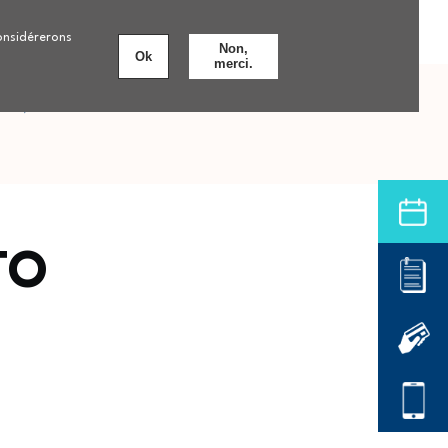
Personnes âgées
Nos formations
8 établissements
considérerons
Non,
Ok
merci.
nts
Offre de soins hospitalière
TO