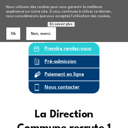
Aller au contenu principal
Nos formations
Nous utilisons des cookies pour vous garantir la meilleure
expérience sur notre site. Si vous continuez à utiliser ce dernier,
nous considérerons que vous acceptez l'utilisation des cookies.
Personnes âgées
8
établissements
En savoir plus
Ok
Non, merci.
Prendre rendez-vous
Pré-admission
Paiement en ligne
Nous contacter
La Direction