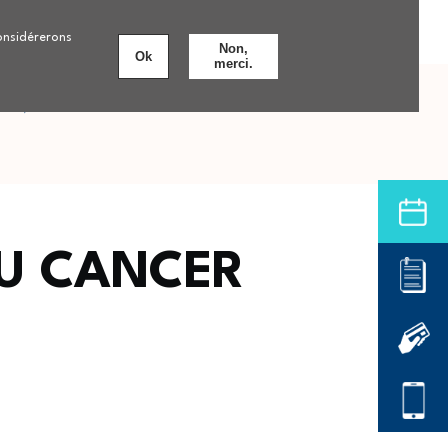
Personnes âgées
Nos formations
8 établissements
considérerons
Non,
Ok
merci.
nts
Offre de soins hospitalière
DU CANCER