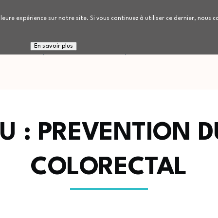
leure expérience sur notre site. Si vous continuez à utiliser ce dernier, nous 
 connaitre
Nous rejoindre
Patients / Réside
En savoir plus
U : PREVENTION 
COLORECTAL