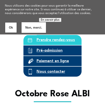
Aller au contenu principal
Nos formations
Nous utilisons des cookies pour vous garantir la meilleure
expérience sur notre site. Si vous continuez à utiliser ce dernier,
nous considérerons que vous acceptez l'utilisation des cookies.
Personnes âgées
8
établissements
En savoir plus
Ok
Non, merci.
Prendre rendez-vous
Pré-admission
Paiement en ligne
Nous contacter
Octobre Rose ALBI