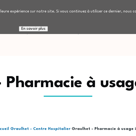
leure expérience sur notre site. Si vous continuez à utiliser ce dernier, nous 
 connaitre
Nous rejoindre
Patients / Réside
En savoir plus
- Pharmacie à usage
cueil
Graulhet - Centre Hospitalier
Graulhet - Pharmacie à usage i