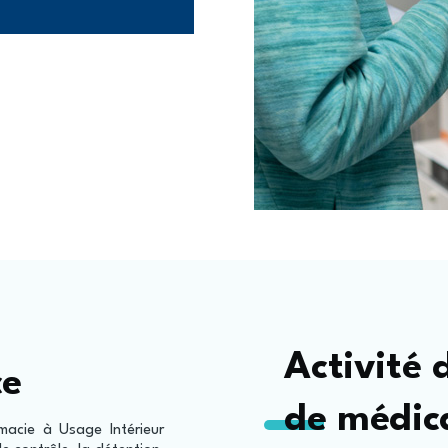
Activité 
ce
de médic
macie à Usage Intérieur