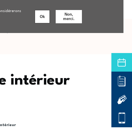
Personnes âgées
Nos formations
8 établissements
considérerons
Non,
Ok
merci.
nts
Offre de soins hospitalière
 intérieur
ntérieur