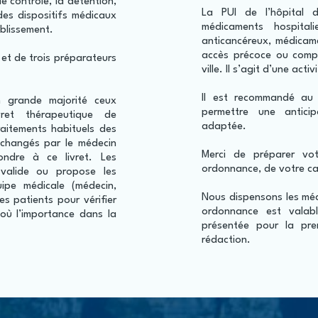
e contrôle, la détention,
La PUI de l’hôpital 
des dispositifs médicaux
médicaments hospitalie
tablissement.
anticancéreux, médicame
accès précoce ou compa
 et de trois préparateurs
ville. Il s’agit d’une acti
Il est recommandé au 
n grande majorité ceux
permettre une antici
ret thérapeutique de
adaptée.
traitements habituels des
 changés par le médecin
Merci de préparer vot
ondre à ce livret. Les
ordonnance, de votre car
 valide ou propose les
quipe médicale (médecin,
Nous dispensons les mé
es patients pour vérifier
ordonnance est valab
’où l’importance dans la
présentée pour la pre
rédaction.