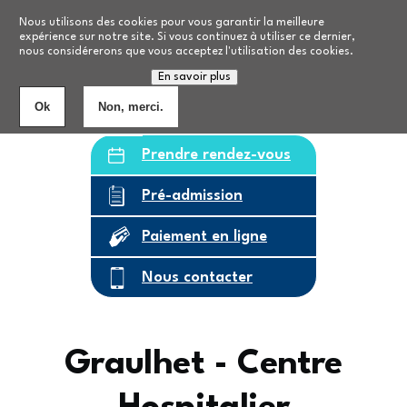
Aller au contenu principal
Nos formations
Nous utilisons des cookies pour vous garantir la meilleure
expérience sur notre site. Si vous continuez à utiliser ce dernier,
nous considérerons que vous acceptez l'utilisation des cookies.
Personnes âgées
8
établissements
En savoir plus
Ok
Non, merci.
Prendre rendez-vous
Pré-admission
Paiement en ligne
Nous contacter
Graulhet - Centre