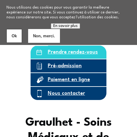
Aller au contenu principal
Nos formations
Nous utilisons des cookies pour vous garantir la meilleure
expérience sur notre site. Si vous continuez à utiliser ce dernier,
nous considérerons que vous acceptez l'utilisation des cookies.
Personnes âgées
8
établissements
En savoir plus
Ok
Non, merci.
Prendre rendez-vous
Pré-admission
Paiement en ligne
Nous contacter
Graulhet - Soins